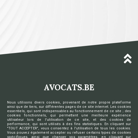
AVOCATS.BE
Ordre des barreaux francophones
Nous utilisons divers cookies, provenant de notre propre plateforme
et germanophone de Belgique
ainsi que de tiers, sur différentes pages de ce site internet. Les cookies
essentiels, qui sont indispensables au fonctionnement de ce site ; des
Charte vie privée
cookies fonctionnels, qui permettent une meilleure expérience
Déclaration vie privée aide juridique de 2ème ligne
utilisateur lors de l'utilisation de ce site, et des cookies de
Déclaration vie privée DP-A Access
performance, qui sont utilisés à des fins statistiques. En cliquant sur
Déclaration vie privée DP-A Sign
"TOUT ACCEPTER", vous consentez à l'utilisation de tous les cookies.
Vous pouvez également accepter ou refuser certains types de cookies
Préférences de cookies
spécifiques, ainsi que changer vos paramètres, en cliquant sur