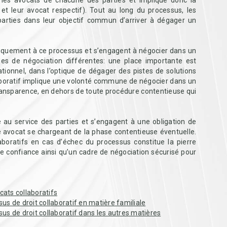
 les avocats de chacune des parties et implique donc la
et leur avocat respectif). Tout au long du processus, les
arties dans leur objectif commun d’arriver à dégager un
fiquement à ce processus et s’engagent à négocier dans un
des de négociation différentes: une place importante est
ationnel, dans l’optique de dégager des pistes de solutions
laboratif implique une volonté commune de négocier dans un
 transparence, en dehors de toute procédure contentieuse qui
 au service des parties et s’engagent à une obligation de
e avocat se chargeant de la phase contentieuse éventuelle.
laboratifs en cas d’échec du processus constitue la pierre
de confiance ainsi qu’un cadre de négociation sécurisé pour
cats collaboratifs
us de droit collaboratif en matière familiale
sus de droit collaboratif dans les autres matières