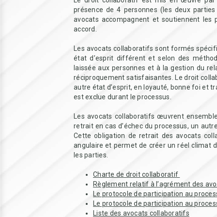
Le droit collaboratif est mis en œuvre par
présence de 4 personnes (les deux parties 
avocats accompagnent et soutiennent les p
accord.
Les avocats collaboratifs sont formés spéci
état d’esprit différent et selon des métho
laissée aux personnes et à la gestion du rel
réciproquement satisfaisantes. Le droit col
autre état d’esprit, en loyauté, bonne foi et
est exclue durant le processus.
Les avocats collaboratifs œuvrent ensemble
retrait en cas d’échec du processus, un autr
Cette obligation de retrait des avocats col
angulaire et permet de créer un réel climat 
les parties.
Charte de droit collaboratif
Règlement relatif à l’agrément des avo
Le protocole de participation au process
Le protocole de participation au proces
Liste des avocats collaboratifs