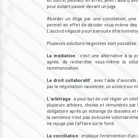
en conflit peuvent en effet, avec l’aide d’a
pour autant passer devant un juge.
Aborder un litige par une conciliation, une
permet en effet de décider vous-même des s
L’accord négocié pourra ensuite être homolog
Plusieurs solutions négociées sont possibles 
La médiation
: c’est une alternative à la p
agréé, de rechercher vous-même la soluti
communication.
Le droit collaboratif
: avec l’aide d’avocats
par la négociation raisonnée, un accord sur m
L’arbitrage
: a pour but de voir régler un conf
plusieurs arbitres, choisis et rémunérés par 
obligatoire après un échange de dossiers et d
la sentence n’est pas exécutée volontaireme
ne rejuge pas l’affaire sur le fond.
La conciliation
: implique l’intervention d’un 