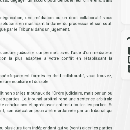
vocats, dégager un accord pour dénouer leur différend, sans
 négociation, une médiation ou un droit collaboratif vous
olutions en maîtrisant la durée du processus et son coût.
ué par le Tribunal dans un jugement.
:
rocédure judiciaire qui permet, avec l’aide d’un médiateur
on la plus adaptée à votre conflit en rétablissant la
 spécifiquement formés en droit collaboratif, vous trouvez,
esure équilibré et durable.
lit non par les tribunaux de l’Ordre judiciaire, mais par un ou
les parties. Le tribunal arbitral rend une sentence arbitrale
e conclusions et après avoir entendu toutes les parties. Si
nt, son exécution pourra être ordonnée par un tribunal qui
ou plusieurs tiers indépendant qui va (vont) aider les parties