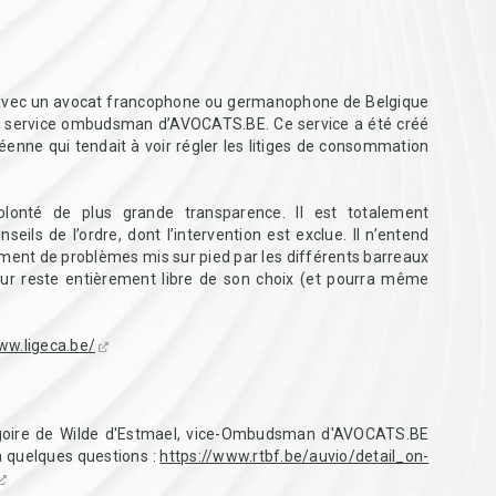
avec un avocat francophone ou germanophone de Belgique
 le service ombudsman d’AVOCATS.BE. Ce service a été créé
péenne qui tendait à voir régler les litiges de consommation
lonté de plus grande transparence. Il est totalement
ls de l’ordre, dont l’intervention est exclue. Il n’entend
ment de problèmes mis sur pied par les différents barreaux
r reste entièrement libre de son choix (et pourra même
w.ligeca.be/
goire de Wilde d'Estmael, vice-Ombudsman d'AVOCATS.BE
 à quelques questions :
https://www.rtbf.be/auvio/detail_on-