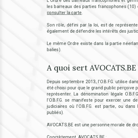
L'Ordre des barreaux francophones et germa
les barreaux des parties francophones (10)
consulter la carte
.
Son rôle, défini par la loi, est de représent
également de défendre les intérêts des justic
Le même Ordre existe dans la partie néerland
balies).
A quoi sert AVOCATS.BE
Depuis septembre 2013, l’O.B.F.G. utilise d
été choisi pour que le grand public perçoive p
représenter. La dénomination légale O.B.F.G
l’O.B.F.G. se manifeste pour exercer une d
judiciaires où l’O.B.F.G. est partie, ou d
publiés).
AVOCATS.BE est une personne morale de droit p
Concrètement, AVOCATS.BE :