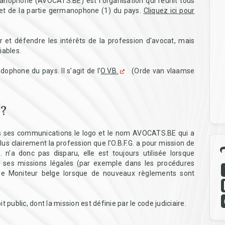
nophone (AVOCATS.BE) est l'organisation qui réunit tous
 et de la partie germanophone (1) du pays.
Cliquez ici pour
er et défendre les intérêts de la profession d'avocat, mais
iables.
ophone du pays. Il s’agit de l’
O.V.B.
(Orde van vlaamse
 ?
ans ses communications le logo et le nom AVOCATS.BE qui a
lus clairement la profession que l’O.B.F.G. a pour mission de
. n’a donc pas disparu, elle est toujours utilisée lorsque
e ses missions légales (par exemple dans les procédures
ans le Moniteur belge lorsque de nouveaux règlements sont
ublic, dont la mission est définie par le code judiciaire.