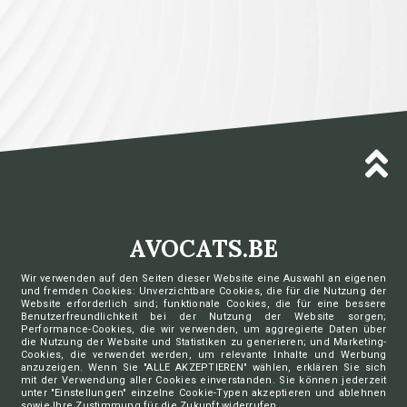
AVOCATS.BE
Wir verwenden auf den Seiten dieser Website eine Auswahl an eigenen
Ordre des barreaux francophones
und fremden Cookies: Unverzichtbare Cookies, die für die Nutzung der
et germanophone de Belgique
Website erforderlich sind; funktionale Cookies, die für eine bessere
Benutzerfreundlichkeit bei der Nutzung der Website sorgen;
Charte vie privée
Performance-Cookies, die wir verwenden, um aggregierte Daten über
Déclaration vie privée aide juridique de 2ème ligne
die Nutzung der Website und Statistiken zu generieren; und Marketing-
Cookies, die verwendet werden, um relevante Inhalte und Werbung
Déclaration vie privée DP-A Access
anzuzeigen. Wenn Sie "ALLE AKZEPTIEREN" wählen, erklären Sie sich
Déclaration vie privée DP-A Sign
mit der Verwendung aller Cookies einverstanden. Sie können jederzeit
Préférences de cookies
unter "Einstellungen" einzelne Cookie-Typen akzeptieren und ablehnen
sowie Ihre Zustimmung für die Zukunft widerrufen.