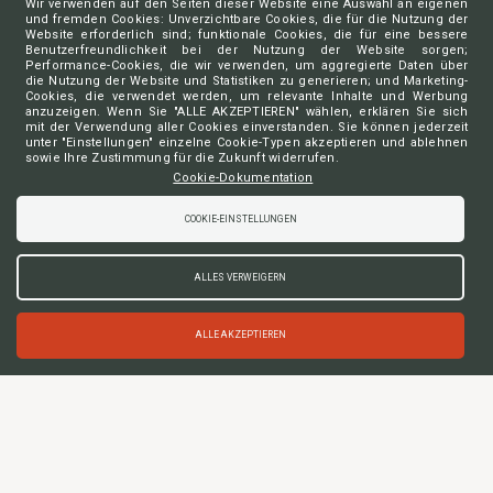
Wir verwenden auf den Seiten dieser Website eine Auswahl an eigenen
und fremden Cookies: Unverzichtbare Cookies, die für die Nutzung der
Website erforderlich sind; funktionale Cookies, die für eine bessere
Benutzerfreundlichkeit bei der Nutzung der Website sorgen;
Performance-Cookies, die wir verwenden, um aggregierte Daten über
die Nutzung der Website und Statistiken zu generieren; und Marketing-
Cookies, die verwendet werden, um relevante Inhalte und Werbung
anzuzeigen. Wenn Sie "ALLE AKZEPTIEREN" wählen, erklären Sie sich
mit der Verwendung aller Cookies einverstanden. Sie können jederzeit
unter "Einstellungen" einzelne Cookie-Typen akzeptieren und ablehnen
sowie Ihre Zustimmung für die Zukunft widerrufen.
Cookie-Dokumentation
COOKIE-EINSTELLUNGEN
AVOCATS.BE
Ordre des barreaux francophones
ALLES VERWEIGERN
et germanophone de Belgique
Charte vie privée
ALLE AKZEPTIEREN
Déclaration vie privée aide juridique de 2ème ligne
Déclaration vie privée DP-A Access
Déclaration vie privée DP-A Sign
Préférences de cookies