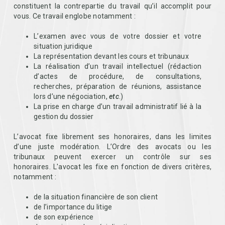
constituent la contrepartie du travail qu’il accomplit pour
vous. Ce travail englobe notamment :
L’examen avec vous de votre dossier et votre
situation juridique
La représentation devant les cours et tribunaux
La réalisation d’un travail intellectuel (rédaction
d’actes de procédure, de consultations,
recherches, préparation de réunions, assistance
lors d’une négociation,
etc
.)
La prise en charge d’un travail administratif lié à la
gestion du dossier
L’avocat fixe librement ses honoraires, dans les limites
d’une juste modération. L’Ordre des avocats ou les
tribunaux peuvent exercer un contrôle sur ses
honoraires. L'avocat les fixe en fonction de divers critères,
notamment :
de la situation financière de son client
de l’importance du litige
de son expérience