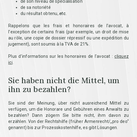
de son niveau de spécialisation
de sa notoriété
du résultat obtenu,
etc.
Rappelons que les frais et honoraires de l’avocat, à
l’exception de certains frais (par exemple, un droit de mise
au rôle, une copie de dossier répressif ou une expédition du
jugement), sont soumis à la TVA de 21%.
Plus d’informations sur les honoraires de l'avocat :
cliquez
ici
.
Sie haben nicht die Mittel, um
ihn zu bezahlen?
Sie sind der Meinung, über nicht ausreichend Mittel zu
verfügen, um die Honorare und Gebühren eines Anwalts zu
bezahlen? Dann zögern Sie bitte nicht, ihm davon zu
erzählen. Von der Rechtshilfe (früher Armenrecht/„pro deo“
genannt) bis zur Prozesskostenhilfe, es gibt Lösungen.