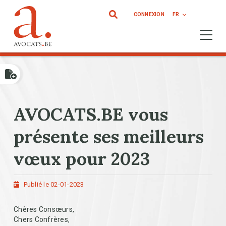
Aller au contenu principal
CONNEXION
FR
Ouvrir 
AVOCATS.BE vous
présente ses meilleurs
vœux pour 2023
Publié le 02-01-2023
Chères Consœurs,
Chers Confrères,