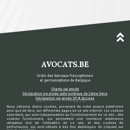
AVOCATS.BE
Ordre des barreaux francophones
et germanophone de Belgique
Charte vie privée
Déclaration vie privée aide juridique de 2ème ligne
Déclaration vie privée DP-A Access
Déclaration vie privée DP-A Sign
Nous utilisons divers cookies, provenant de notre propre plateforme
Préférences de cookies
ainsi que de tiers, sur différentes pages de ce site internet. Les cookies
essentiels, qui sont indispensables au fonctionnement de ce site ; des
cookies fonctionnels, qui permettent une meilleure expérience
utilisateur lors de l'utilisation de ce site, et des cookies de
performance, qui sont utilisés à des fins statistiques. En cliquant sur