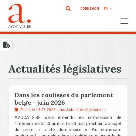
Aller au contenu principal
CONNEXION
FR
Ouvrir 
Actualités législatives
Dans les coulisses du parlement
belge - juin 2026
Publié le 18-06-2026 dans Actualités législatives
AVOCATS.BE sera entendu en commission de
l’intérieur de la Chambre le 23 juin prochain au sujet
du projet « visite domiciliaire ». Au sommaire
également : l'homologation simplifiée des accords de