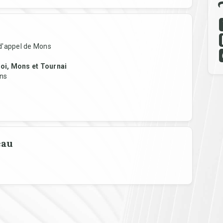
r d'appel de Mons
oi, Mons et Tournai
ons
eau