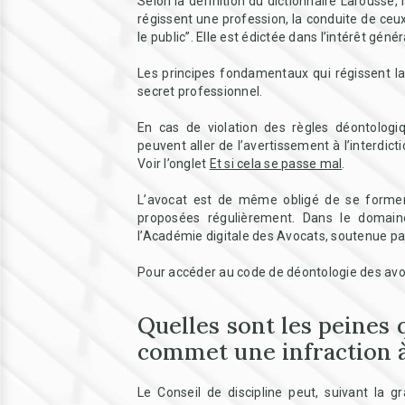
Selon la définition du dictionnaire Larousse,
régissent une profession, la conduite de ceux 
le public”. Elle est édictée dans l’intérêt génér
Les principes fondamentaux qui régissent la p
secret professionnel.
En cas de violation des règles déontologiq
peuvent aller de l’avertissement à l’interdict
Voir l’onglet
Et si cela se passe mal
.
L’avocat est de même obligé de se former
proposées régulièrement. Dans le domai
l’Académie digitale des Avocats, soutenue p
Pour accéder au code de déontologie des av
Quelles sont les peines 
commet une infraction à
Le Conseil de discipline peut, suivant la g