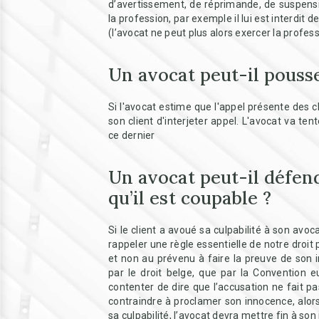
d’avertissement, de réprimande, de suspensio
la profession, par exemple il lui est interdit d
(l’avocat ne peut plus alors exercer la profess
Un avocat peut-il pousse
Si l'avocat estime que l'appel présente des c
son client d'interjeter appel. L'avocat va tent
ce dernier
Un avocat peut-il défend
qu’il est coupable ?
Si le client a avoué sa culpabilité à son avoca
rappeler une règle essentielle de notre droit pé
et non au prévenu à faire la preuve de son
par le droit belge, que par la Convention 
contenter de dire que l’accusation ne fait pas 
contraindre à proclamer son innocence, alors 
sa culpabilité, l’avocat devra mettre fin à son