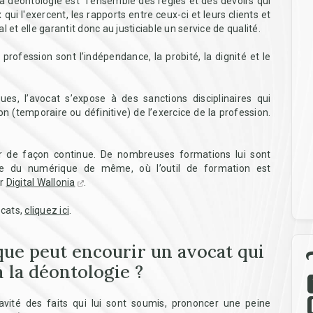
 la déontologie est “l'ensemble des règles et des devoirs qui
qui l'exercent, les rapports entre ceux-ci et leurs clients et
al et elle garantit donc au justiciable un service de qualité.
rofession sont l’indépendance, la probité, la dignité et le
ues, l’avocat s’expose à des sanctions disciplinaires qui
ion (temporaire ou définitive) de l’exercice de la profession.
 de façon continue. De nombreuses formations lui sont
ne du numérique de même, où l’outil de formation est
ar
Digital Wallonia
.
ocats,
cliquez ici
.
que peut encourir un avocat qui
 la déontologie ?
ravité des faits qui lui sont soumis, prononcer une peine