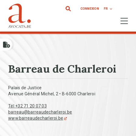
Aller au contenu principal
CONNEXION
FR
Ouvrir 
Barreau de Charleroi
Palais de Justice
Avenue Général Michel, 2 • B-6000 Charleroi
Tél +32 71 20 07 03
barreau@barreaudecharleroi.be
www.barreaudecharleroi.be