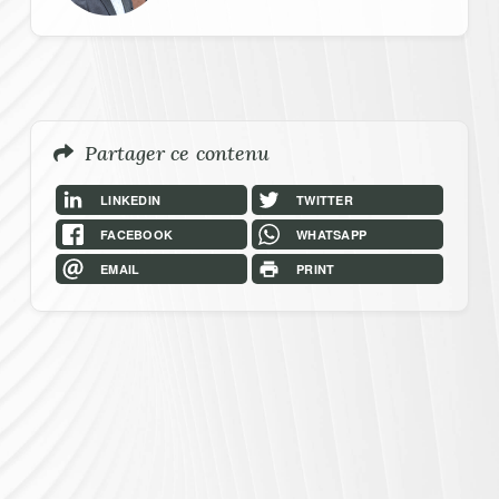
In Regards To Menu
Partager ce contenu
LINKEDIN
TWITTER
FACEBOOK
WHATSAPP
EMAIL
PRINT