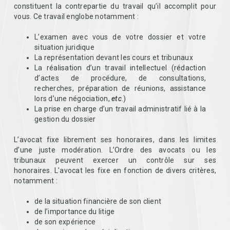
constituent la contrepartie du travail qu’il accomplit pour
vous. Ce travail englobe notamment :
L’examen avec vous de votre dossier et votre
situation juridique
La représentation devant les cours et tribunaux
La réalisation d’un travail intellectuel (rédaction
d’actes de procédure, de consultations,
recherches, préparation de réunions, assistance
lors d’une négociation,
etc
.)
La prise en charge d’un travail administratif lié à la
gestion du dossier
L’avocat fixe librement ses honoraires, dans les limites
d’une juste modération. L’Ordre des avocats ou les
tribunaux peuvent exercer un contrôle sur ses
honoraires. L'avocat les fixe en fonction de divers critères,
notamment :
de la situation financière de son client
de l’importance du litige
de son expérience