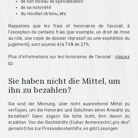
de son niveau de spécialisation
de sa notoriété
du résultat obtenu,
etc.
Rappelons que les frais et honoraires de l’avocat, à
l’exception de certains frais (par exemple, un droit de mise
au rôle, une copie de dossier répressif ou une expédition du
jugement), sont soumis à la TVA de 21%.
Plus d’informations sur les honoraires de l'avocat :
cliquez
ici
.
Sie haben nicht die Mittel, um
ihn zu bezahlen?
Sie sind der Meinung, über nicht ausreichend Mittel zu
verfügen, um die Honorare und Gebühren eines Anwalts zu
bezahlen? Dann zögern Sie bitte nicht, ihm davon zu
erzählen. Von der Rechtshilfe (früher Armenrecht/„pro deo“
genannt) bis zur Prozesskostenhilfe, es gibt Lösungen.