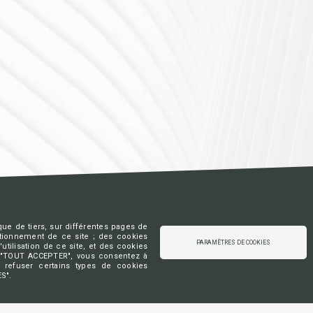
que de tiers, sur différentes pages de
Contact
ctionnement de ce site ; des cookies
PARAMÈTRES DE COOKIES
utilisation de ce site, et des cookies
ur "TOUT ACCEPTER", vous consentez à
Tél
+32 2 648 20 98
 refuser certains types de cookies
S".
Rue Haute, 139 bte 20
B-1000 Bruxelles
BCE : 0850 260 032