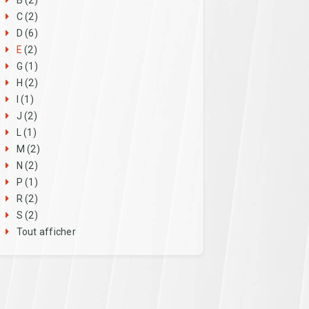
B
(2)
C
(2)
D
(6)
E
(2)
G
(1)
H
(2)
I
(1)
J
(2)
L
(1)
M
(2)
N
(2)
P
(1)
R
(2)
S
(2)
Tout afficher