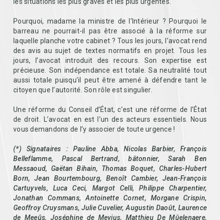
les situations les plus graves et les plus urgentes.
Pourquoi, madame la ministre de l’Intérieur ? Pourquoi le
barreau ne pourrait-il pas être associé à la réforme sur
laquelle planche votre cabinet ? Tous les jours, l’avocat rend
des avis au sujet de textes normatifs en projet. Tous les
jours, l’avocat introduit des recours. Son expertise est
précieuse. Son indépendance est totale. Sa neutralité tout
aussi totale puisqu’il peut être amené à défendre tant le
citoyen que l’autorité. Son rôle est singulier.
Une réforme du Conseil d’État, c’est une réforme de l’État
de droit. L’avocat en est l’un des acteurs essentiels. Nous
vous demandons de l’y associer de toute urgence !
(*) Signataires : Pauline Abba, Nicolas Barbier, François
Belleflamme, Pascal Bertrand, bâtonnier, Sarah Ben
Messaoud, Gaëtan Bihain, Thomas Boquet, Charles-Hubert
Born, Jean Bourtembourg, Benoît Cambier, Jean-François
Cartuyvels, Luca Ceci, Margot Celli, Philippe Charpentier,
Jonathan Commans, Antoinette Cornet, Morgane Crispin,
Geoffroy Cruysmans, Julie Cuvelier, Augustin Daoût, Laurence
de Meeûs, Joséphine de Mevius, Matthieu De Mûelenaere,