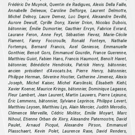
Frédéric De Muynck, Quentin de Radigues, Alexis Della Faille,
Annabelle Deleeuw, Caroline Delforge, Laurent Delmotte,
Michel Delnoy, Laure Demez, Luc Depré, Alexandre Devillé,
Aurore Dewulf, Cyrille Dony, Xavier Drion, Nicolas Dubois,
bâtonnier, Émilie Dumortier, Gauthier Ervyn, Fabrice Evrard,
Laurane Feron, Anne Feyt, Sébastien Fievez, Marie-Cécile
Flament, Fanny Foccroulle, Ronald Fonteyn, Nathalie
Fortemps, Bernard Francis, Axel Geniesse, Emmanuelle
Gonthier, Benoit Gors, Emmanuel Gourdin, France Guerenne,
Matthieu Guiot, Fabien Hans, Francis Haumont, Benoît Havet,
bâtonnier, Bénédicte Hendrickx, Patrick Henry, bâtonnier,
ancien président d’Avocats.be, Pierre Henry, bâtonnier,
Philippe Herman, Séverine Hostier, Catherine Jimenez, Alexis
Joseph, Michel Kaiser, Michel Karolinski, Élisabeth Kiehl,
Xavier Koener, Maurice Krings, bâtonnier, Dominique Lagasse,
Fleur Lambert, Jean Laurent, Martin Lauwers, Pierre Lejeune,
Éric Lemmens, bâtonnier, Sylviane Leprince, Philippe Levert,
Matthieu Leysen, Matthieu Lys, Alain Mercier, Judith Merodio,
Clémence Merveille, Cédric Molitor, Emilie Moyart, Marc
Nihoul, Etienne Orban de Xivry, Alexandre Paternostre, David
Paulet, Arnaud Picqué, Alexandre Pirson, Emmanuel
Plasschaert, Kevin Polet, Laurence Rase, David Renders,