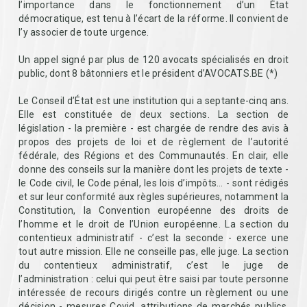
l’importance dans le fonctionnement d’un État
démocratique, est tenu à l’écart de la réforme. Il convient de
l’y associer de toute urgence.
Un appel signé par plus de 120 avocats spécialisés en droit
public, dont 8 bâtonniers et le président d’AVOCATS.BE (*)
Le Conseil d’État est une institution qui a septante-cinq ans.
Elle est constituée de deux sections. La section de
législation - la première - est chargée de rendre des avis à
propos des projets de loi et de règlement de l’autorité
fédérale, des Régions et des Communautés. En clair, elle
donne des conseils sur la manière dont les projets de texte -
le Code civil, le Code pénal, les lois d’impôts… - sont rédigés
et sur leur conformité aux règles supérieures, notamment la
Constitution, la Convention européenne des droits de
l’homme et le droit de l’Union européenne. La section du
contentieux administratif - c’est la seconde - exerce une
tout autre mission. Elle ne conseille pas, elle juge. La section
du contentieux administratif, c’est le juge de
l’administration : celui qui peut être saisi par toute personne
intéressée de recours dirigés contre un règlement ou une
décision - mesures Covid, attributions de marchés publics,