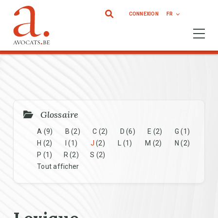
Aller au contenu principal
CONNEXION
FR
Ouvrir 
Glossaire
A
(9)
B
(2)
C
(2)
D
(6)
E
(2)
G
(1)
H
(2)
I
(1)
J
(2)
L
(1)
M
(2)
N
(2)
P
(1)
R
(2)
S
(2)
Tout afficher