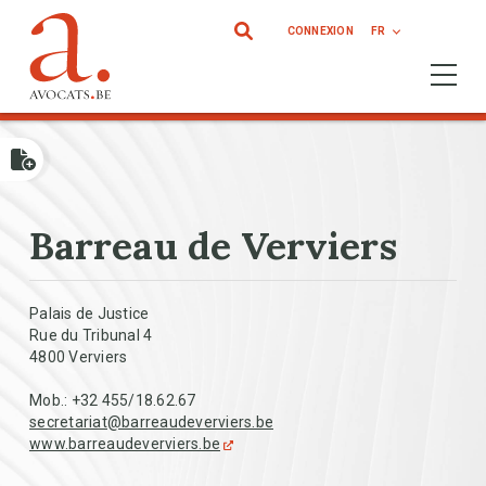
Aller au contenu principal
CONNEXION
FR
Ouvrir 
Barreau de Verviers
Palais de Justice
Rue du Tribunal 4
4800 Verviers
Mob.:
+32 455/18.62.67
secretariat@barreaudeverviers.be
www.barreaudeverviers.be