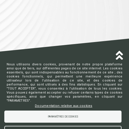
Nous utilisons divers cookies, provenant de notre propre plateforme
ainsi que de tiers, sur différentes pages de ce site internet. Les cookies
essentiels, qui sont indispensables au fonctionnement de ce site ; des
cookies fonctionnels, qui permettent une meilleure expérience
AVOCATS.BE
utilisateur lors de l'utilisation de ce site, et des cookies de
performance, qui sont utilisés à des fins statistiques. En cliquant sur
"TOUT ACCEPTER", vous consentez à l'utilisation de tous les cookies.
Vous pouvez également accepter ou refuser certains types de cookies
Ordre des barreaux francophones
spécifiques, ainsi que changer vos paramètres, en cliquant sur
et germanophone de Belgique
"PARAMETRES".
Documentation relative aux cookies
Charte vie privée
Déclaration vie privée aide juridique de 2ème ligne
Déclaration vie privée DP-A Access
PARAMÈTRES DE COOKIES
Déclaration vie privée DP-A Sign
Préférences de cookies