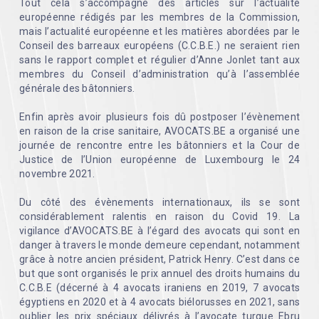
Tout cela s’accompagne des articles sur l’actualité
européenne rédigés par les membres de la Commission,
mais l’actualité européenne et les matières abordées par le
Conseil des barreaux européens (C.C.B.E.) ne seraient rien
sans le rapport complet et régulier d’Anne Jonlet tant aux
membres du Conseil d’administration qu’à l’assemblée
générale des bâtonniers.
Enfin après avoir plusieurs fois dû postposer l’évènement
en raison de la crise sanitaire, AVOCATS.BE a organisé une
journée de rencontre entre les bâtonniers et la Cour de
Justice de l’Union européenne de Luxembourg le 24
novembre 2021.
Du côté des évènements internationaux, ils se sont
considérablement ralentis en raison du Covid 19. La
vigilance d’AVOCATS.BE à l’égard des avocats qui sont en
danger à travers le monde demeure cependant, notamment
grâce à notre ancien président, Patrick Henry. C’est dans ce
but que sont organisés le prix annuel des droits humains du
C.C.B.E (décerné à 4 avocats iraniens en 2019, 7 avocats
égyptiens en 2020 et à 4 avocats biélorusses en 2021, sans
oublier les prix spéciaux délivrés à l’avocate turque Ebru