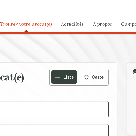
Trouver votre avocat(e)
Actualités
A propos
Camp
M
cat(e)
Liste
Carte