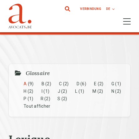
Direkt zum Inhalt
VERBINDUNG
DE
Ouvrir 
Glossaire
A
(9)
B
(2)
C
(2)
D
(6)
E
(2)
G
(1)
H
(2)
I
(1)
J
(2)
L
(1)
M
(2)
N
(2)
P
(1)
R
(2)
S
(2)
Tout afficher