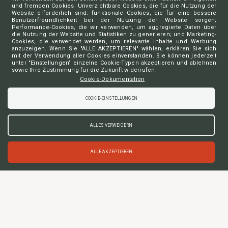
und fremden Cookies: Unverzichtbare Cookies, die für die Nutzung der
Charte vie privée
Website erforderlich sind; funktionale Cookies, die für eine bessere
Déclaration vie privée aide juridique de 2ème ligne
Benutzerfreundlichkeit bei der Nutzung der Website sorgen;
Performance-Cookies, die wir verwenden, um aggregierte Daten über
Déclaration vie privée DP-A Access
die Nutzung der Website und Statistiken zu generieren; und Marketing-
Déclaration vie privée DP-A Sign
Cookies, die verwendet werden, um relevante Inhalte und Werbung
Préférences de cookies
anzuzeigen. Wenn Sie "ALLE AKZEPTIEREN" wählen, erklären Sie sich
mit der Verwendung aller Cookies einverstanden. Sie können jederzeit
unter "Einstellungen" einzelne Cookie-Typen akzeptieren und ablehnen
sowie Ihre Zustimmung für die Zukunft widerrufen.
Cookie-Dokumentation
Contact
COOKIE-EINSTELLUNGEN
Tél
+32 2 648 20 98
Rue Haute, 139 bte 20
ALLES VERWEIGERN
B-1000 Bruxelles
BCE : 0850 260 032
ALLE AKZEPTIEREN
Suivez-nous