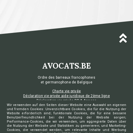
AVOCATS.BE
Ordre des barreaux francophones
et germanophone de Belgique
Charte vie privée
Déclaration vie privée aide juridique de 2ème ligne
Déclaration vie privée DP-A Access
Wir verwenden auf den Seiten dieser Website eine Auswahl an eigenen
Déclaration vie privée DP-A Sign
und fremden Cookies: Unverzichtbare Cookies, die für die Nutzung der
Préférences de cookies
Website erforderlich sind; funktionale Cookies, die für eine bessere
Benutzerfreundlichkeit bei der Nutzung der Website sorgen;
Performance-Cookies, die wir verwenden, um aggregierte Daten über
die Nutzung der Website und Statistiken zu generieren; und Marketing-
Cookies, die verwendet werden, um relevante Inhalte und Werbung