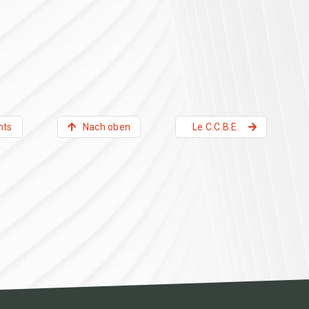
nts
Nach oben
Le C.C.B.E.