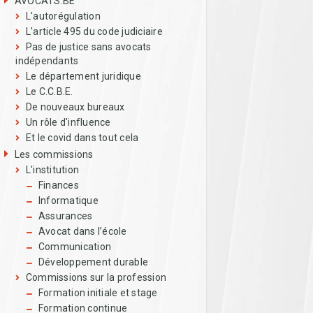
AVOCATS.BE
L'autorégulation
L'article 495 du code judiciaire
Pas de justice sans avocats
indépendants
Le département juridique
Le C.C.B.E.
De nouveaux bureaux
Un rôle d'influence
Et le covid dans tout cela
Les commissions
L'institution
Finances
Informatique
Assurances
Avocat dans l’école
Communication
Développement durable
Commissions sur la profession
Formation initiale et stage
Formation continue