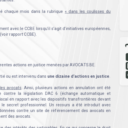
istantes.
lié chaque mois dans la rubrique
« dans les coulisses du
nt avec le CCBE lorsqu’il s’agit d’initiatives européennes,
 (voir rapport CCBE).
érentes actions en justice menées par AVOCATS.BE.
tié ou est intervenu dans
une dizaine d’actions en justice
.
des avocats
. Ainsi, plusieurs actions en annulation ont été
le contre la législation DAC 6 (
échange automatique et
scal en rapport avec les dispositifs transfrontières devant
 le secret professionnel. Un recours a été introduit avec
 données contre un site de référencement des avocats en
iment des avocats.
des intérêts des justiciables. En ce qui concerne le droit