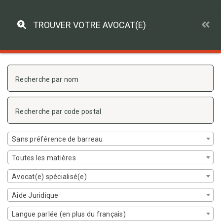
Direkt zum Inhalt
VERBINDUNG
DE
Ouv
TROUVER VOTRE AVOCAT(E)
Ouvrir 
Retour à la liste des résultats
Sans préférence de barreau
Toutes les matières
Avocat(e) spécialisé(e)
Aide Juridique
Langue parlée (en plus du français)